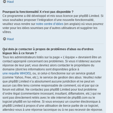
Haut
Pourquoi la fonctionnalité X n’est pas disponible ?
Ce programme a été développé et mis sous licence par phpBB Limited. Si
vous souhaitez proposer l’intégration d’une nouvelle fonctionnalité,
veuillez vous rendre sur
notre centre d’idées
(en anglais) où vous pourrez
voter pour les idées soumises par d’autres utilisateurs et suggérer les
vôtres.
Haut
Qui dois-je contacter à propos de problèmes d’abus ou d’ordres
légaux liés à ce forum ?
Tous les administrateurs listés sur la page « L’équipe » devraient être un
contact approprié concernant ces problèmes. Si vous n’obtenez aucune
réponse de leur part, vous devriez alors contacter le propriétaire du
domaine (dont les informations sont disponibles grâce à
une requête WHOIS
), ou, si celui-ci fonctionne sur un service gratuit
(comme Yahoo, Free, etc.), le service de gestion des abus. Veuillez noter
que phpBB Limited n’a absolument aucune juridiction et ne peut en
aucun cas être tenu comme responsable de comment, où et par qui ce
forum est utilisé. Ne contactez pas phpBB Limited pour tout problème
d’ordre légal (commentaire incessant, insultant, diffamatoire, etc.) qui ne
sont pas directement reliés avec le site internet de phpBB.com ou le
logiciel phpBB en lui-même. Si vous envoyez un courrier électronique à
phpBB Limited à propos d’une utilisation de tierce partie de ce logiciel,
attendez-vous à une réponse laconique ou à ne pas recevoir de réponse.