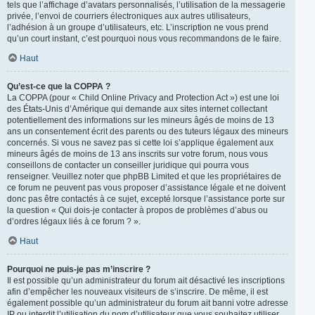
tels que l’affichage d’avatars personnalisés, l’utilisation de la messagerie
privée, l’envoi de courriers électroniques aux autres utilisateurs,
l’adhésion à un groupe d’utilisateurs, etc. L’inscription ne vous prend
qu’un court instant, c’est pourquoi nous vous recommandons de le faire.
Haut
Qu’est-ce que la COPPA ?
La COPPA (pour « Child Online Privacy and Protection Act ») est une loi
des États-Unis d’Amérique qui demande aux sites internet collectant
potentiellement des informations sur les mineurs âgés de moins de 13
ans un consentement écrit des parents ou des tuteurs légaux des mineurs
concernés. Si vous ne savez pas si cette loi s’applique également aux
mineurs âgés de moins de 13 ans inscrits sur votre forum, nous vous
conseillons de contacter un conseiller juridique qui pourra vous
renseigner. Veuillez noter que phpBB Limited et que les propriétaires de
ce forum ne peuvent pas vous proposer d’assistance légale et ne doivent
donc pas être contactés à ce sujet, excepté lorsque l’assistance porte sur
la question « Qui dois-je contacter à propos de problèmes d’abus ou
d’ordres légaux liés à ce forum ? ».
Haut
Pourquoi ne puis-je pas m’inscrire ?
Il est possible qu’un administrateur du forum ait désactivé les inscriptions
afin d’empêcher les nouveaux visiteurs de s’inscrire. De même, il est
également possible qu’un administrateur du forum ait banni votre adresse
IP ou interdit l’utilisation du nom d’utilisateur que vous souhaitez utiliser.