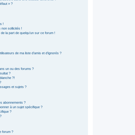
éfaut » ?
s !
non sollicités !
e de la part de quelqu’un sur ce forum !
lisateurs de ma liste d’amis et d’ignorés ?
ans un ou des forums ?
ultat ?
blanche ?!
?
sages et sujets ?
 les abonnements ?
onner à un sujet spécifique ?
ifique ?
?
ce forum ?