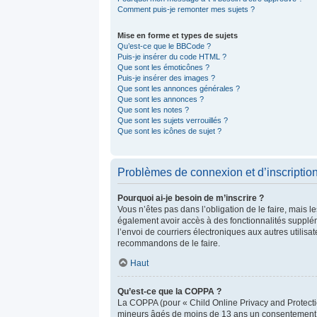
Comment puis-je remonter mes sujets ?
Mise en forme et types de sujets
Qu’est-ce que le BBCode ?
Puis-je insérer du code HTML ?
Que sont les émoticônes ?
Puis-je insérer des images ?
Que sont les annonces générales ?
Que sont les annonces ?
Que sont les notes ?
Que sont les sujets verrouillés ?
Que sont les icônes de sujet ?
Problèmes de connexion et d’inscriptio
Pourquoi ai-je besoin de m’inscrire ?
Vous n’êtes pas dans l’obligation de le faire, mais l
également avoir accès à des fonctionnalités suppléme
l’envoi de courriers électroniques aux autres utilisa
recommandons de le faire.
Haut
Qu’est-ce que la COPPA ?
La COPPA (pour « Child Online Privacy and Protectio
mineurs âgés de moins de 13 ans un consentement éc