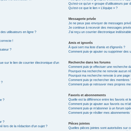
Qu’est-ce qu’un « groupe d’utilisateurs par d
Qu’est-ce que le lien « L’équipe » ?
Messagerie privée
Je ne peux pas envoyer de messages privé
Je continue à recevoir des messages privés 
es utilisateurs en ligne ?
J’ai reçu un courrier électronique indésirabl
correcte !
Amis et ignorés
À quoi sert ma liste d’amis et d’ignorés ?
isateur ?
Comment puis-je ajouter ou supprimer des uti
Recherche dans les forums
e sur le lien de courrier électronique d’un
Comment puis-je effectuer une recherche d
Pourquoi ma recherche ne renvoie aucun rés
Pourquoi ma recherche renvoie à une page 
Comment puis-je rechercher des membres 
 ?
Comment puis-je retrouver mes propres mes
Favoris et abonnements
Quelle est la différence entre les favoris et
ge ?
Comment puis-je ajouter aux favoris ou m’ab
Comment puis-je m’abonner à un forum spéc
Comment puis-je résilier mes abonnements 
r ?
Pièces jointes
é lors de la rédaction d’un sujet ?
Quelles pièces jointes sont autorisées sur 