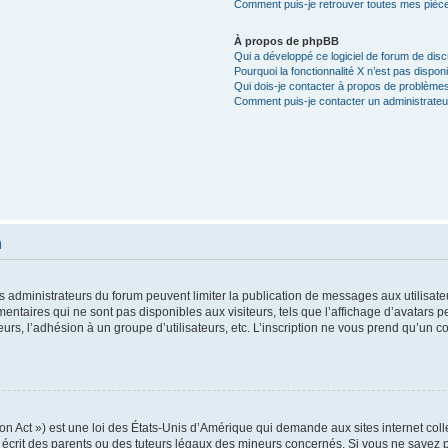
Comment puis-je retrouver toutes mes pièce
À propos de phpBB
Qui a développé ce logiciel de forum de dis
Pourquoi la fonctionnalité X n’est pas disponi
Qui dois-je contacter à propos de problèmes
Comment puis-je contacter un administrateu
n
es administrateurs du forum peuvent limiter la publication de messages aux utilisate
ntaires qui ne sont pas disponibles aux visiteurs, tels que l’affichage d’avatars pe
teurs, l’adhésion à un groupe d’utilisateurs, etc. L’inscription ne vous prend qu’un c
n Act ») est une loi des États-Unis d’Amérique qui demande aux sites internet colle
rit des parents ou des tuteurs légaux des mineurs concernés. Si vous ne savez pa