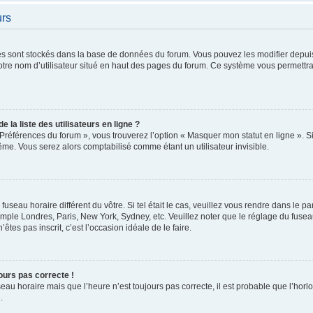
urs
tres sont stockés dans la base de données du forum. Vous pouvez les modifier depuis 
otre nom d’utilisateur situé en haut des pages du forum. Ce système vous permettra
la liste des utilisateurs en ligne ?
 Préférences du forum », vous trouverez l’option « Masquer mon statut en ligne ». Si
e. Vous serez alors comptabilisé comme étant un utilisateur invisible.
 fuseau horaire différent du vôtre. Si tel était le cas, veuillez vous rendre dans le p
emple Londres, Paris, New York, Sydney, etc. Veuillez noter que le réglage du fuse
’êtes pas inscrit, c’est l’occasion idéale de le faire.
jours pas correcte !
seau horaire mais que l’heure n’est toujours pas correcte, il est probable que l’horl
.