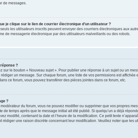
ur de messages.
je clique sur le lien de courrier électronique d’un utilisateur ?
é, seuls les utilisateurs inscrits peuvent envoyer des courriers électroniques aux aut
e de messagerie électronique par des utilisateurs malveillants ou des robots.
 réponse ?
z sur le bouton « Nouveau sujet ». Pour publier une réponse à un sujet ou un mess
r rédiger un message. Sur chaque forum, une liste de vos permissions est affichée e
ns ce forum, vous pouvez transférer des pièces jointes dans ce forum, etc.
age ?
n modérateur du forum, vous ne pouvez modifier ou supprimer que vos propres me
te de temps après que le message initial ait été publié. Si quelqu’un a déjà répond
z modifié, contenant la date et l’heure de la modification. Ce petit texte n’apparaît
t rédiger une raison discrète concernant leur modification. Veuillez noter que les 