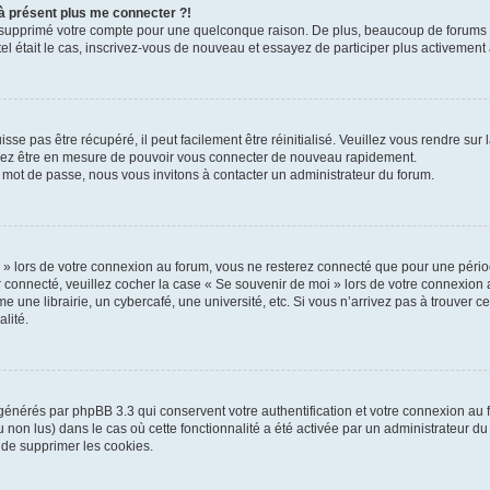
 à présent plus me connecter ?!
ou supprimé votre compte pour une quelconque raison. De plus, beaucoup de forums s
 tel était le cas, inscrivez-vous de nouveau et essayez de participer plus activemen
se pas être récupéré, il peut facilement être réinitialisé. Veuillez vous rendre sur
vriez être en mesure de pouvoir vous connecter de nouveau rapidement.
e mot de passe, nous vous invitons à contacter un administrateur du forum.
» lors de votre connexion au forum, vous ne resterez connecté que pour une périod
ter connecté, veuillez cocher la case « Se souvenir de moi » lors de votre connexio
une librairie, un cybercafé, une université, etc. Si vous n’arrivez pas à trouver ce
lité.
 générés par phpBB 3.3 qui conservent votre authentification et votre connexion a
 ou non lus) dans le cas où cette fonctionnalité a été activée par un administrateur 
de supprimer les cookies.