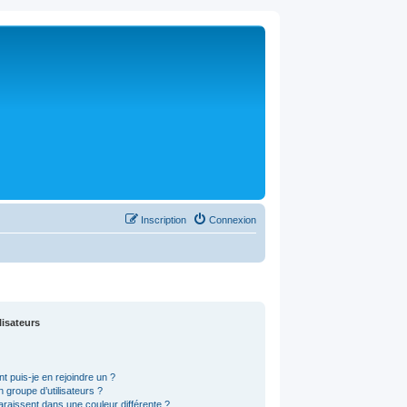
Inscription
Connexion
lisateurs
t puis-je en rejoindre un ?
 groupe d’utilisateurs ?
araissent dans une couleur différente ?