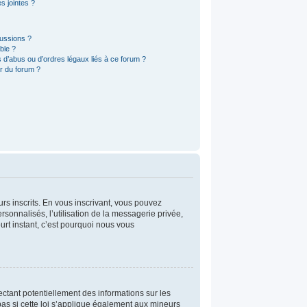
s jointes ?
cussions ?
ble ?
 d’abus ou d’ordres légaux liés à ce forum ?
r du forum ?
urs inscrits. En vous inscrivant, vous pouvez
rsonnalisés, l’utilisation de la messagerie privée,
ourt instant, c’est pourquoi nous vous
ctant potentiellement des informations sur les
s si cette loi s’applique également aux mineurs