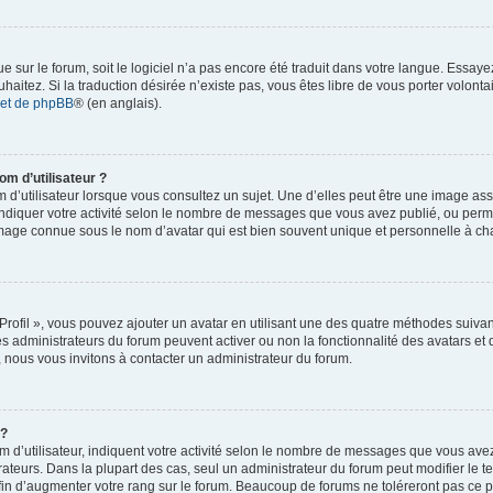
gue sur le forum, soit le logiciel n’a pas encore été traduit dans votre langue. Essa
ouhaitez. Si la traduction désirée n’existe pas, vous êtes libre de vous porter volon
rnet de phpBB
® (en anglais).
om d’utilisateur ?
d’utilisateur lorsque vous consultez un sujet. Une d’elles peut être une image as
ndiquer votre activité selon le nombre de messages que vous avez publié, ou permet d
mage connue sous le nom d’avatar qui est bien souvent unique et personnelle à cha
Profil », vous pouvez ajouter un avatar en utilisant une des quatre méthodes suivante
es administrateurs du forum peuvent activer ou non la fonctionnalité des avatars et
s, nous vous invitons à contacter un administrateur du forum.
 ?
d’utilisateur, indiquent votre activité selon le nombre de messages que vous avez p
ateurs. Dans la plupart des cas, seul un administrateur du forum peut modifier le 
in d’augmenter votre rang sur le forum. Beaucoup de forums ne toléreront pas ce 