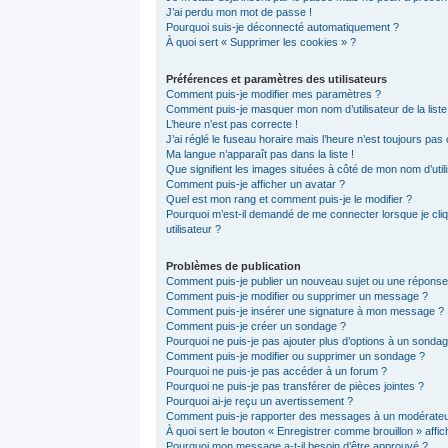
J’ai perdu mon mot de passe !
Pourquoi suis-je déconnecté automatiquement ?
À quoi sert « Supprimer les cookies » ?
Préférences et paramètres des utilisateurs
Comment puis-je modifier mes paramètres ?
Comment puis-je masquer mon nom d’utilisateur de la liste d
L’heure n’est pas correcte !
J’ai réglé le fuseau horaire mais l’heure n’est toujours pas 
Ma langue n’apparaît pas dans la liste !
Que signifient les images situées à côté de mon nom d’util
Comment puis-je afficher un avatar ?
Quel est mon rang et comment puis-je le modifier ?
Pourquoi m’est-il demandé de me connecter lorsque je cliqu
utilisateur ?
Problèmes de publication
Comment puis-je publier un nouveau sujet ou une réponse
Comment puis-je modifier ou supprimer un message ?
Comment puis-je insérer une signature à mon message ?
Comment puis-je créer un sondage ?
Pourquoi ne puis-je pas ajouter plus d’options à un sonda
Comment puis-je modifier ou supprimer un sondage ?
Pourquoi ne puis-je pas accéder à un forum ?
Pourquoi ne puis-je pas transférer de pièces jointes ?
Pourquoi ai-je reçu un avertissement ?
Comment puis-je rapporter des messages à un modérateu
À quoi sert le bouton « Enregistrer comme brouillon » affich
Pourquoi mon message a-t-il besoin d’être approuvé ?