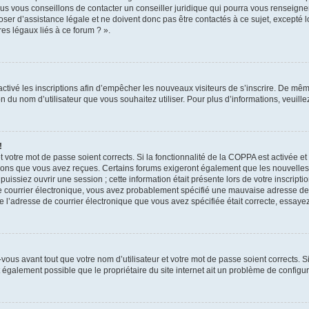
us vous conseillons de contacter un conseiller juridique qui pourra vous renseigne
er d’assistance légale et ne doivent donc pas être contactés à ce sujet, excepté lo
es légaux liés à ce forum ? ».
sactivé les inscriptions afin d’empêcher les nouveaux visiteurs de s’inscrire. De mê
tion du nom d’utilisateur que vous souhaitez utiliser. Pour plus d’informations, veuil
!
 et votre mot de passe soient corrects. Si la fonctionnalité de la COPPA est activée 
ctions que vous avez reçues. Certains forums exigeront également que les nouvelles i
issiez ouvrir une session ; cette information était présente lors de votre inscriptio
de courrier électronique, vous avez probablement spécifié une mauvaise adresse de c
 que l’adresse de courrier électronique que vous avez spécifiée était correcte, essay
ous avant tout que votre nom d’utilisateur et votre mot de passe soient corrects. Si
 également possible que le propriétaire du site internet ait un problème de configurat