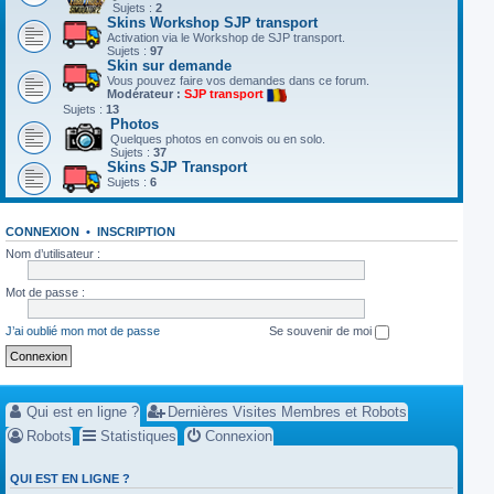
Sujets :
2
Skins Workshop SJP transport
Activation via le Workshop de SJP transport.
Sujets :
97
Skin sur demande
Vous pouvez faire vos demandes dans ce forum.
Modérateur :
SJP transport
Sujets :
13
Photos
Quelques photos en convois ou en solo.
Sujets :
37
Skins SJP Transport
Sujets :
6
CONNEXION
•
INSCRIPTION
Nom d’utilisateur :
Mot de passe :
J’ai oublié mon mot de passe
Se souvenir de moi
Qui est en ligne ?
Dernières Visites Membres et Robots
Robots
Statistiques
Connexion
QUI EST EN LIGNE ?