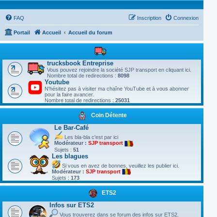
FAQ
Inscription
Connexion
Portail
Accueil
Accueil du forum
trucksbook Entreprise
Vous pouvez rejoindre la société SJP transport en cliquant ici.
Nombre total de redirections :
8098
Youtube
N'hésitez pas à visiter ma chaîne YouTube et à vous abonner
pour la faire avancer.
Nombre total de redirections :
25031
Coin Détente
Le Bar-Café
Les bla-bla c'est par ici
Modérateur :
SJP transport
Sujets :
51
Les blagues
Si vous en avez de bonnes, veuillez les publier ici.
Modérateur :
SJP transport
Sujets :
173
ETS2
Infos sur ETS2
Vous trouverez dans se forum des infos sur ETS2.