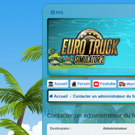
FAQ
Accueil
Forum
Youtube
Wor
Accueil
Contacter un administrateur du 
Contacter un administrateur du 
Destinataire :
Administrateur