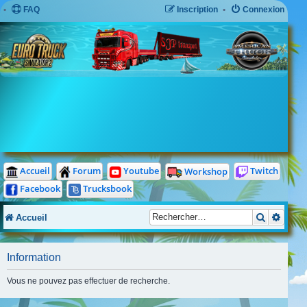
FAQ
Inscription
Connexion
Twitch
Accueil
Forum
Youtube
Workshop
Facebook
Trucksbook
Recherch
Reche
Accueil
Information
Vous ne pouvez pas effectuer de recherche.