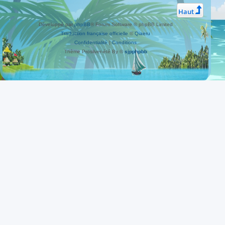
Haut
Développé par
phpBB
® Forum Software © phpBB Limited
Traduction française officielle
©
Qiaeru
Confidentialité
|
Conditions
Thème Prosilver-été By ©
sjpphpbb