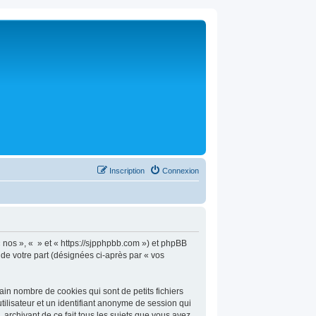
Inscription
Connexion
 « nos », « » et « https://sjpphpbb.com ») et phpBB
n de votre part (désignées ci-après par « vos
in nombre de cookies qui sont de petits fichiers
tilisateur et un identifiant anonyme de session qui
 archivant de ce fait tous les sujets que vous avez