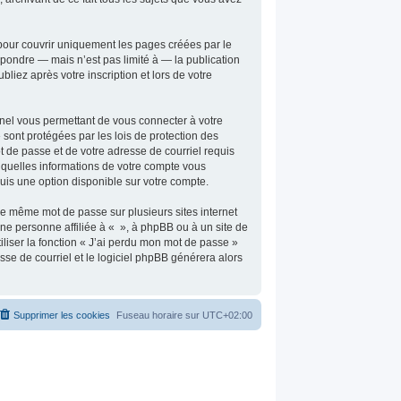
pour couvrir uniquement les pages créées par le
pondre — mais n’est pas limité à — la publication
liez après votre inscription et lors de votre
nnel vous permettant de vous connecter à votre
sont protégées par les lois de protection des
t de passe et de votre adresse de courriel requis
er quelles informations de votre compte vous
uis une option disponible sur votre compte.
 le même mot de passe sur plusieurs sites internet
ne personne affiliée à « », à phpBB ou à un site de
liser la fonction « J’ai perdu mon mot de passe »
sse de courriel et le logiciel phpBB générera alors
Supprimer les cookies
Fuseau horaire sur
UTC+02:00