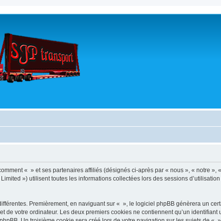
 comment « » et ses partenaires affiliés (désignés ci-après par « nous », « notre »,
imited ») utilisent toutes les informations collectées lors des sessions d’utilisatio
ifférentes. Premièrement, en naviguant sur « », le logiciel phpBB génèrera un certa
t de votre ordinateur. Les deux premiers cookies ne contiennent qu’un identifiant u
hpBB. Un troisième cookie sera créé lors de votre navigation sur les sujets de « »,