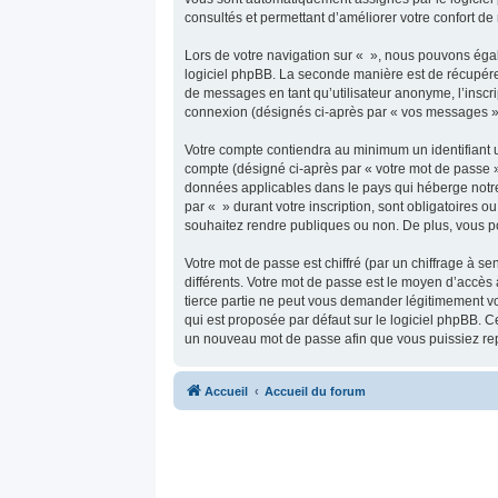
consultés et permettant d’améliorer votre confort de n
Lors de votre navigation sur « », nous pouvons éga
logiciel phpBB. La seconde manière est de récupére
de messages en tant qu’utilisateur anonyme, l’inscri
connexion (désignés ci-après par « vos messages »
Votre compte contiendra au minimum un identifiant u
compte (désigné ci-après par « votre mot de passe »
données applicables dans le pays qui héberge notre s
par « » durant votre inscription, sont obligatoires o
souhaitez rendre publiques ou non. De plus, vous po
Votre mot de passe est chiffré (par un chiffrage à s
différents. Votre mot de passe est le moyen d’accès
tierce partie ne peut vous demander légitimement vo
qui est proposée par défaut sur le logiciel phpBB. C
un nouveau mot de passe afin que vous puissiez rep
Accueil
Accueil du forum