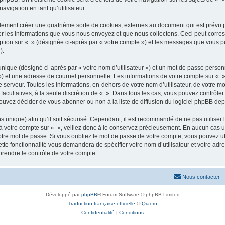
avigation en tant qu’utilisateur.
lement créer une quatrième sorte de cookies, externes au document qui est prévu 
r les informations que vous nous envoyez et que nous collectons. Ceci peut corres
ption sur « » (désignée ci-après par « votre compte ») et les messages que vous pub
).
nique (désigné ci-après par « votre nom d’utilisateur ») et un mot de passe perso
) et une adresse de courriel personnelle. Les informations de votre compte sur « » 
erveur. Toutes les informations, en-dehors de votre nom d’utilisateur, de votre mo
u facultatives, à la seule discrétion de « ». Dans tous les cas, vous pouvez contrôl
uvez décider de vous abonner ou non à la liste de diffusion du logiciel phpBB dep
ens unique) afin qu’il soit sécurisé. Cependant, il est recommandé de ne pas utiliser
 à votre compte sur « », veillez donc à le conservez précieusement. En aucun cas u
tre mot de passe. Si vous oubliez le mot de passe de votre compte, vous pouvez uti
ette fonctionnalité vous demandera de spécifier votre nom d’utilisateur et votre adre
rendre le contrôle de votre compte.
Nous contacter
Développé par
phpBB
® Forum Software © phpBB Limited
Traduction française officielle
©
Qiaeru
Confidentialité
|
Conditions