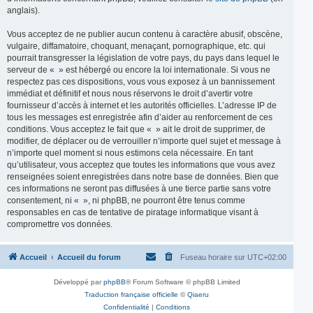
anglais).
Vous acceptez de ne publier aucun contenu à caractère abusif, obscène,
vulgaire, diffamatoire, choquant, menaçant, pornographique, etc. qui
pourrait transgresser la législation de votre pays, du pays dans lequel le
serveur de « » est hébergé ou encore la loi internationale. Si vous ne
respectez pas ces dispositions, vous vous exposez à un bannissement
immédiat et définitif et nous nous réservons le droit d’avertir votre
fournisseur d’accès à internet et les autorités officielles. L’adresse IP de
tous les messages est enregistrée afin d’aider au renforcement de ces
conditions. Vous acceptez le fait que « » ait le droit de supprimer, de
modifier, de déplacer ou de verrouiller n’importe quel sujet et message à
n’importe quel moment si nous estimons cela nécessaire. En tant
qu’utilisateur, vous acceptez que toutes les informations que vous avez
renseignées soient enregistrées dans notre base de données. Bien que
ces informations ne seront pas diffusées à une tierce partie sans votre
consentement, ni « », ni phpBB, ne pourront être tenus comme
responsables en cas de tentative de piratage informatique visant à
compromettre vos données.
Accueil
Accueil du forum
Fuseau horaire sur
UTC+02:00
Développé par
phpBB
® Forum Software © phpBB Limited
Traduction française officielle
©
Qiaeru
Confidentialité
|
Conditions