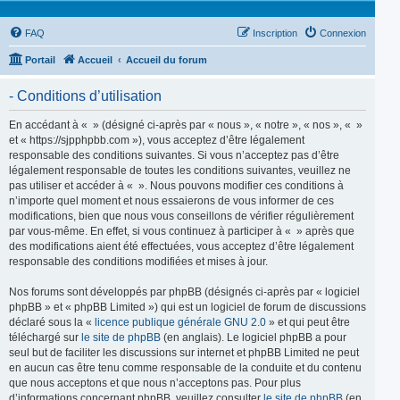
FAQ
Inscription
Connexion
Portail
Accueil
Accueil du forum
- Conditions d’utilisation
En accédant à « » (désigné ci-après par « nous », « notre », « nos », « »
et « https://sjpphpbb.com »), vous acceptez d’être légalement
responsable des conditions suivantes. Si vous n’acceptez pas d’être
légalement responsable de toutes les conditions suivantes, veuillez ne
pas utiliser et accéder à « ». Nous pouvons modifier ces conditions à
n’importe quel moment et nous essaierons de vous informer de ces
modifications, bien que nous vous conseillons de vérifier régulièrement
par vous-même. En effet, si vous continuez à participer à « » après que
des modifications aient été effectuées, vous acceptez d’être légalement
responsable des conditions modifiées et mises à jour.
Nos forums sont développés par phpBB (désignés ci-après par « logiciel
phpBB » et « phpBB Limited ») qui est un logiciel de forum de discussions
déclaré sous la «
licence publique générale GNU 2.0
» et qui peut être
téléchargé sur
le site de phpBB
(en anglais). Le logiciel phpBB a pour
seul but de faciliter les discussions sur internet et phpBB Limited ne peut
en aucun cas être tenu comme responsable de la conduite et du contenu
que nous acceptons et que nous n’acceptons pas. Pour plus
d’informations concernant phpBB, veuillez consulter
le site de phpBB
(en