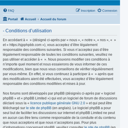
FAQ
Inscription
Connexion
Portail
Accueil
Accueil du forum
- Conditions d’utilisation
En accédant à « » (désigné ci-après par « nous », « notre », « nos », « »
et « https://sjpphpbb.com »), vous acceptez d’être légalement
responsable des conditions suivantes. Si vous n’acceptez pas d’être
légalement responsable de toutes les conditions suivantes, veuillez ne
pas utiliser et accéder à « ». Nous pouvons modifier ces conditions à
n’importe quel moment et nous essaierons de vous informer de ces
modifications, bien que nous vous conseillons de vérifier régulièrement
par vous-même. En effet, si vous continuez à participer à « » après que
des modifications aient été effectuées, vous acceptez d’être légalement
responsable des conditions modifiées et mises à jour.
Nos forums sont développés par phpBB (désignés ci-après par « logiciel
phpBB » et « phpBB Limited ») qui est un logiciel de forum de discussions
déclaré sous la «
licence publique générale GNU 2.0
» et qui peut être
téléchargé sur
le site de phpBB
(en anglais). Le logiciel phpBB a pour
seul but de faciliter les discussions sur internet et phpBB Limited ne peut
en aucun cas être tenu comme responsable de la conduite et du contenu
que nous acceptons et que nous n’acceptons pas. Pour plus
d’informations concernant phpBB, veuillez consulter
le site de phpBB
(en