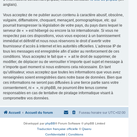
anglais).
Vous acceptez de ne publier aucun contenu à caractère abusif, obscène,
vulgaire, diffamatoire, choquant, menaçant, pornographique, etc. qui
pourrait transgresser la législation de votre pays, du pays dans lequel le
serveur de « » est hébergé ou encore la loi internationale. Si vous ne
respectez pas ces dispositions, vous vous exposez à un bannissement
immédiat et définitif et nous nous réservons le droit d’avertir votre
fournisseur d’accès à internet et les autorités officielles. L’adresse IP de
tous les messages est enregistrée afin d’aider au renforcement de ces
conditions. Vous acceptez le fait que « » ait le droit de supprimer, de
modifier, de déplacer ou de verrouiller n’importe quel sujet et message à
n’importe quel moment si nous estimons cela nécessaire. En tant
qu’utilisateur, vous acceptez que toutes les informations que vous avez
renseignées soient enregistrées dans notre base de données. Bien que
ces informations ne seront pas diffusées à une tierce partie sans votre
consentement, ni « », ni phpBB, ne pourront être tenus comme
responsables en cas de tentative de piratage informatique visant à
compromettre vos données.
Accueil
Accueil du forum
Fuseau horaire sur
UTC+02:00
Développé par
phpBB
® Forum Software © phpBB Limited
Traduction française officielle
©
Qiaeru
Confidentialité
|
Conditions