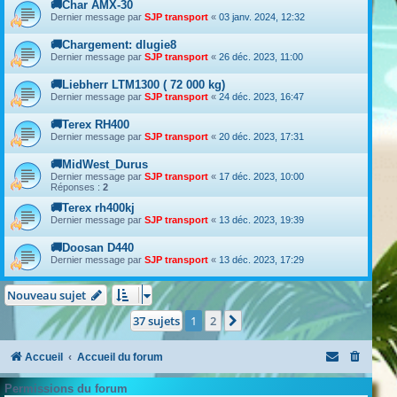
🚚Char AMX-30
Dernier message par
SJP transport
«
03 janv. 2024, 12:32
🚚Chargement: dlugie8
Dernier message par
SJP transport
«
26 déc. 2023, 11:00
🚚Liebherr LTM1300 ( 72 000 kg)
Dernier message par
SJP transport
«
24 déc. 2023, 16:47
🚚Terex RH400
Dernier message par
SJP transport
«
20 déc. 2023, 17:31
🚚MidWest_Durus
Dernier message par
SJP transport
«
17 déc. 2023, 10:00
Réponses :
2
🚚Terex rh400kj
Dernier message par
SJP transport
«
13 déc. 2023, 19:39
🚚Doosan D440
Dernier message par
SJP transport
«
13 déc. 2023, 17:29
Nouveau sujet
37 sujets
1
2
Suivant
Accueil
Accueil du forum
Permissions du forum