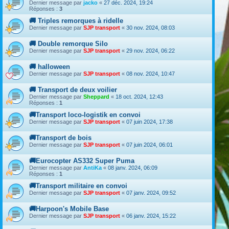
Dernier message par
jacko
«
27 déc. 2024, 19:24
Réponses :
3
🚚 Triples remorques à ridelle
Dernier message par
SJP transport
«
30 nov. 2024, 08:03
🚚 Double remorque Silo
Dernier message par
SJP transport
«
29 nov. 2024, 06:22
🚚 halloween
Dernier message par
SJP transport
«
08 nov. 2024, 10:47
🚚 Transport de deux voilier
Dernier message par
Sheppard
«
18 oct. 2024, 12:43
Réponses :
1
🚚Transport loco-logistik en convoi
Dernier message par
SJP transport
«
07 juin 2024, 17:38
🚚Transport de bois
Dernier message par
SJP transport
«
07 juin 2024, 06:01
🚚Eurocopter AS332 Super Puma
Dernier message par
AntiKa
«
08 janv. 2024, 06:09
Réponses :
1
🚚Transport militaire en convoi
Dernier message par
SJP transport
«
07 janv. 2024, 09:52
🚚Harpoon's Mobile Base
Dernier message par
SJP transport
«
06 janv. 2024, 15:22