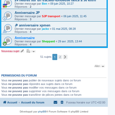
24 heures sur un tracteur-tondeuse lancé à 90 km/h
Dernier message par
Ben
«
09 juin 2025, 10:27
Réponses :
2
Anniversaire JP
Dernier message par
SJP transport
«
06 juin 2025, 11:45
Réponses :
3
🎉 anniversaire xpmen
Dernier message par
jacko
«
01 mai 2025, 08:28
Réponses :
4
Anniversaire
Dernier message par
Sheppard
«
29 avr. 2025, 13:44
Réponses :
4
Nouveau sujet
1
51 sujets
2
S
u
i
Aller
v
a
n
PERMISSIONS DU FORUM
t
Vous
ne pouvez pas
publier de nouveaux sujets dans ce forum
Vous
ne pouvez pas
répondre aux sujets dans ce forum
Vous
ne pouvez pas
modifier vos messages dans ce forum
Vous
ne pouvez pas
supprimer vos messages dans ce forum
Vous
ne pouvez pas
transférer de pièces jointes dans ce forum
Accueil
Accueil du forum
Fuseau horaire sur
UTC+02:00
Développé par
phpBB
® Forum Software © phpBB Limited