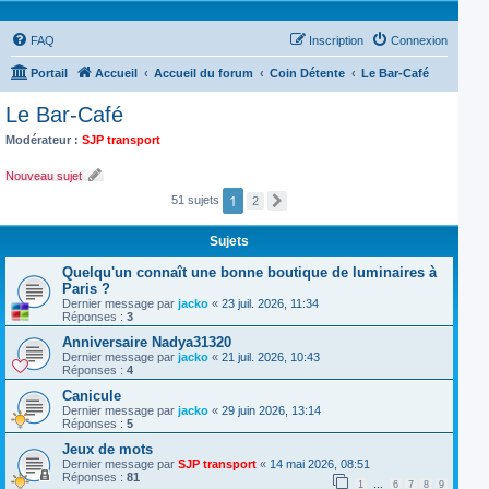
FAQ
Inscription
Connexion
Portail
Accueil
Accueil du forum
Coin Détente
Le Bar-Café
Le Bar-Café
Modérateur :
SJP transport
Nouveau sujet
1
51 sujets
2
S
u
i
Sujets
v
a
n
Quelqu'un connaît une bonne boutique de luminaires à
t
Paris ?
Dernier message par
jacko
«
23 juil. 2026, 11:34
Réponses :
3
Anniversaire Nadya31320
Dernier message par
jacko
«
21 juil. 2026, 10:43
Réponses :
4
Canicule
Dernier message par
jacko
«
29 juin 2026, 13:14
Réponses :
5
Jeux de mots
Dernier message par
SJP transport
«
14 mai 2026, 08:51
Réponses :
81
1
…
6
7
8
9