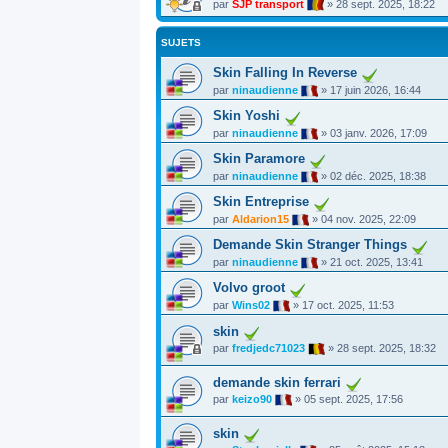
par
SJP transport
»
28 sept. 2025, 18:22
SUJETS
Skin Falling In Reverse
par
ninaudienne
»
17 juin 2026, 16:44
Skin Yoshi
par
ninaudienne
»
03 janv. 2026, 17:09
Skin Paramore
par
ninaudienne
»
02 déc. 2025, 18:38
Skin Entreprise
par
Aldarion15
»
04 nov. 2025, 22:09
Demande Skin Stranger Things
par
ninaudienne
»
21 oct. 2025, 13:41
Volvo groot
par
Wins02
»
17 oct. 2025, 11:53
skin
par
fredjedc71023
»
28 sept. 2025, 18:32
demande skin ferrari
par
keizo90
»
05 sept. 2025, 17:56
skin