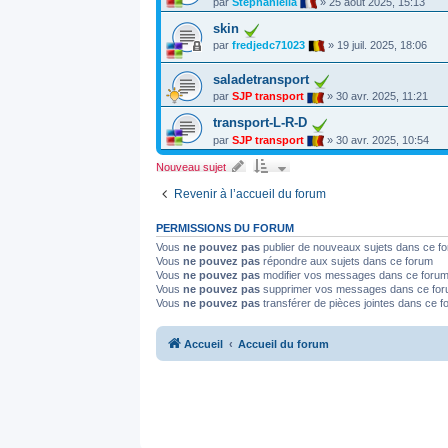
par
Stephaniella
»
25 août 2025, 15:13
skin
par
fredjedc71023
»
19 juil. 2025, 18:06
saladetransport
par
SJP transport
»
30 avr. 2025, 11:21
transport-L-R-D
par
SJP transport
»
30 avr. 2025, 10:54
Nouveau sujet
Revenir à l’accueil du forum
PERMISSIONS DU FORUM
Vous
ne pouvez pas
publier de nouveaux sujets dans ce f
Vous
ne pouvez pas
répondre aux sujets dans ce forum
Vous
ne pouvez pas
modifier vos messages dans ce foru
Vous
ne pouvez pas
supprimer vos messages dans ce fo
Vous
ne pouvez pas
transférer de pièces jointes dans ce 
Accueil
Accueil du forum