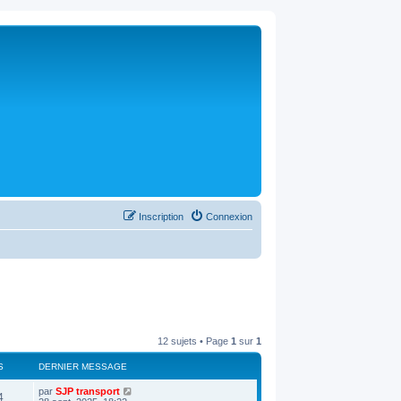
Inscription
Connexion
12 sujets • Page
1
sur
1
S
DERNIER MESSAGE
D
par
SJP transport
V
4
e