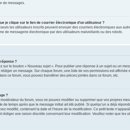
ur de messages.
je clique sur le lien de courrier électronique d’un utilisateur ?
é, seuls les utilisateurs inscrits peuvent envoyer des courriers électroniques aux aut
e de messagerie électronique par des utilisateurs malveillants ou des robots.
 réponse ?
z sur le bouton « Nouveau sujet ». Pour publier une réponse à un sujet ou un mess
r rédiger un message. Sur chaque forum, une liste de vos permissions est affichée e
ns ce forum, vous pouvez transférer des pièces jointes dans ce forum, etc.
age ?
n modérateur du forum, vous ne pouvez modifier ou supprimer que vos propres me
te de temps après que le message initial ait été publié. Si quelqu’un a déjà répond
z modifié, contenant la date et l’heure de la modification. Ce petit texte n’apparaît
t rédiger une raison discrète concernant leur modification. Veuillez noter que les 