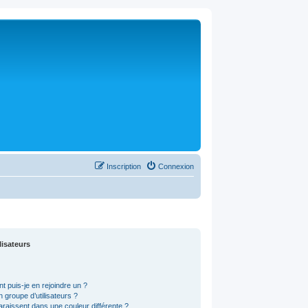
Inscription
Connexion
lisateurs
t puis-je en rejoindre un ?
 groupe d’utilisateurs ?
araissent dans une couleur différente ?