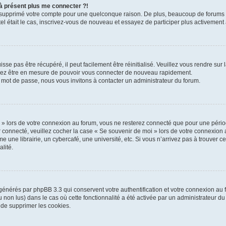
 à présent plus me connecter ?!
ou supprimé votre compte pour une quelconque raison. De plus, beaucoup de forums s
 tel était le cas, inscrivez-vous de nouveau et essayez de participer plus activemen
se pas être récupéré, il peut facilement être réinitialisé. Veuillez vous rendre sur
vriez être en mesure de pouvoir vous connecter de nouveau rapidement.
e mot de passe, nous vous invitons à contacter un administrateur du forum.
» lors de votre connexion au forum, vous ne resterez connecté que pour une périod
ter connecté, veuillez cocher la case « Se souvenir de moi » lors de votre connexio
une librairie, un cybercafé, une université, etc. Si vous n’arrivez pas à trouver ce
lité.
 générés par phpBB 3.3 qui conservent votre authentification et votre connexion a
 ou non lus) dans le cas où cette fonctionnalité a été activée par un administrateur 
de supprimer les cookies.