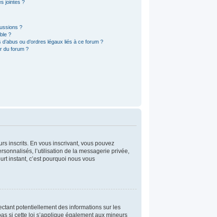
s jointes ?
cussions ?
ble ?
 d’abus ou d’ordres légaux liés à ce forum ?
r du forum ?
urs inscrits. En vous inscrivant, vous pouvez
rsonnalisés, l’utilisation de la messagerie privée,
ourt instant, c’est pourquoi nous vous
ctant potentiellement des informations sur les
s si cette loi s’applique également aux mineurs