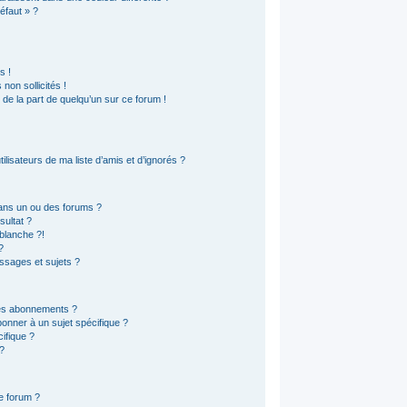
éfaut » ?
s !
non sollicités !
e de la part de quelqu’un sur ce forum !
lisateurs de ma liste d’amis et d’ignorés ?
ans un ou des forums ?
ultat ?
blanche ?!
?
sages et sujets ?
 les abonnements ?
onner à un sujet spécifique ?
ifique ?
?
ce forum ?