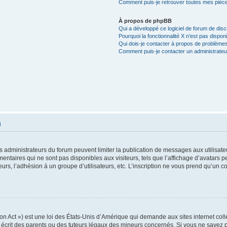
Comment puis-je retrouver toutes mes pièce
À propos de phpBB
Qui a développé ce logiciel de forum de dis
Pourquoi la fonctionnalité X n’est pas disponi
Qui dois-je contacter à propos de problèmes
Comment puis-je contacter un administrateu
n
es administrateurs du forum peuvent limiter la publication de messages aux utilisate
ntaires qui ne sont pas disponibles aux visiteurs, tels que l’affichage d’avatars pe
teurs, l’adhésion à un groupe d’utilisateurs, etc. L’inscription ne vous prend qu’un c
n Act ») est une loi des États-Unis d’Amérique qui demande aux sites internet colle
rit des parents ou des tuteurs légaux des mineurs concernés. Si vous ne savez pa