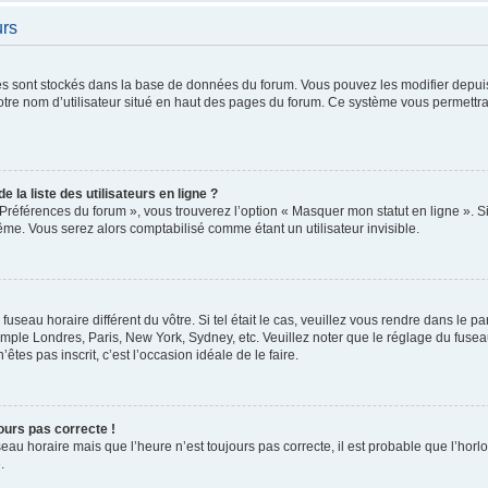
urs
tres sont stockés dans la base de données du forum. Vous pouvez les modifier depuis 
otre nom d’utilisateur situé en haut des pages du forum. Ce système vous permettra
la liste des utilisateurs en ligne ?
 Préférences du forum », vous trouverez l’option « Masquer mon statut en ligne ». Si
e. Vous serez alors comptabilisé comme étant un utilisateur invisible.
 fuseau horaire différent du vôtre. Si tel était le cas, veuillez vous rendre dans le p
emple Londres, Paris, New York, Sydney, etc. Veuillez noter que le réglage du fuse
’êtes pas inscrit, c’est l’occasion idéale de le faire.
jours pas correcte !
seau horaire mais que l’heure n’est toujours pas correcte, il est probable que l’horl
.