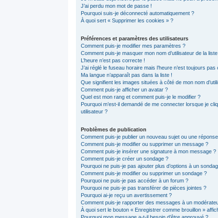
J’ai perdu mon mot de passe !
Pourquoi suis-je déconnecté automatiquement ?
À quoi sert « Supprimer les cookies » ?
Préférences et paramètres des utilisateurs
Comment puis-je modifier mes paramètres ?
Comment puis-je masquer mon nom d’utilisateur de la liste d
L’heure n’est pas correcte !
J’ai réglé le fuseau horaire mais l’heure n’est toujours pas 
Ma langue n’apparaît pas dans la liste !
Que signifient les images situées à côté de mon nom d’util
Comment puis-je afficher un avatar ?
Quel est mon rang et comment puis-je le modifier ?
Pourquoi m’est-il demandé de me connecter lorsque je cliqu
utilisateur ?
Problèmes de publication
Comment puis-je publier un nouveau sujet ou une réponse
Comment puis-je modifier ou supprimer un message ?
Comment puis-je insérer une signature à mon message ?
Comment puis-je créer un sondage ?
Pourquoi ne puis-je pas ajouter plus d’options à un sonda
Comment puis-je modifier ou supprimer un sondage ?
Pourquoi ne puis-je pas accéder à un forum ?
Pourquoi ne puis-je pas transférer de pièces jointes ?
Pourquoi ai-je reçu un avertissement ?
Comment puis-je rapporter des messages à un modérateu
À quoi sert le bouton « Enregistrer comme brouillon » affich
Pourquoi mon message a-t-il besoin d’être approuvé ?