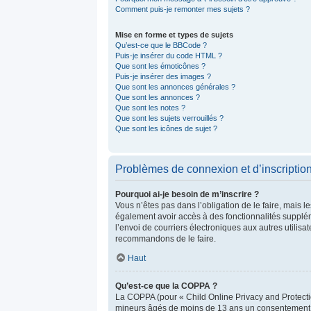
Comment puis-je remonter mes sujets ?
Mise en forme et types de sujets
Qu’est-ce que le BBCode ?
Puis-je insérer du code HTML ?
Que sont les émoticônes ?
Puis-je insérer des images ?
Que sont les annonces générales ?
Que sont les annonces ?
Que sont les notes ?
Que sont les sujets verrouillés ?
Que sont les icônes de sujet ?
Problèmes de connexion et d’inscriptio
Pourquoi ai-je besoin de m’inscrire ?
Vous n’êtes pas dans l’obligation de le faire, mais l
également avoir accès à des fonctionnalités suppléme
l’envoi de courriers électroniques aux autres utilisa
recommandons de le faire.
Haut
Qu’est-ce que la COPPA ?
La COPPA (pour « Child Online Privacy and Protectio
mineurs âgés de moins de 13 ans un consentement éc