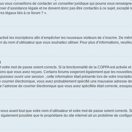
us vous conseillons de contacter un conseiller juridique qui pourra vous renseigne
er d’assistance légale et ne doivent donc pas être contactés à ce sujet, excepté lo
es légaux liés à ce forum ? ».
sactivé les inscriptions afin d’empêcher les nouveaux visiteurs de s’inscrire. De mê
tion du nom d’utilisateur que vous souhaitez utiliser. Pour plus d’informations, veuil
!
 et votre mot de passe soient corrects. Si la fonctionnalité de la COPPA est activée 
ctions que vous avez reçues. Certains forums exigeront également que les nouvelles i
issiez ouvrir une session ; cette information était présente lors de votre inscriptio
de courrier électronique, vous avez probablement spécifié une mauvaise adresse de c
 que l’adresse de courrier électronique que vous avez spécifiée était correcte, essay
ous avant tout que votre nom d’utilisateur et votre mot de passe soient corrects. Si
 également possible que le propriétaire du site internet ait un problème de configurat