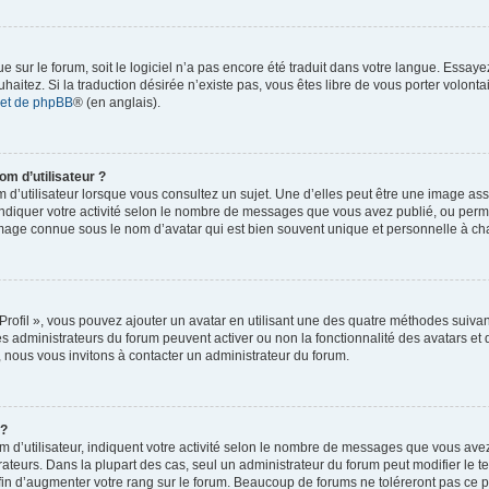
gue sur le forum, soit le logiciel n’a pas encore été traduit dans votre langue. Essa
ouhaitez. Si la traduction désirée n’existe pas, vous êtes libre de vous porter volon
rnet de phpBB
® (en anglais).
om d’utilisateur ?
d’utilisateur lorsque vous consultez un sujet. Une d’elles peut être une image as
ndiquer votre activité selon le nombre de messages que vous avez publié, ou permet d
mage connue sous le nom d’avatar qui est bien souvent unique et personnelle à cha
Profil », vous pouvez ajouter un avatar en utilisant une des quatre méthodes suivante
es administrateurs du forum peuvent activer ou non la fonctionnalité des avatars et
s, nous vous invitons à contacter un administrateur du forum.
 ?
d’utilisateur, indiquent votre activité selon le nombre de messages que vous avez p
ateurs. Dans la plupart des cas, seul un administrateur du forum peut modifier le 
in d’augmenter votre rang sur le forum. Beaucoup de forums ne toléreront pas ce 