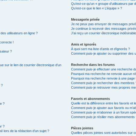
Qu’est-ce qu’un « groupe d’utilisateurs par d
Qu’est-ce que le lien « L’équipe » ?
Messagerie privée
Je ne peux pas envoyer de messages privé
Je continue à recevoir des messages privés 
es utilisateurs en ligne ?
J’ai reçu un courrier électronique indésirabl
correcte !
Amis et ignorés
À quoi sert ma liste d’amis et d’ignorés ?
isateur ?
Comment puis-je ajouter ou supprimer des uti
Recherche dans les forums
e sur le lien de courrier électronique d’un
Comment puis-je effectuer une recherche d
Pourquoi ma recherche ne renvoie aucun rés
Pourquoi ma recherche renvoie à une page 
Comment puis-je rechercher des membres 
 ?
Comment puis-je retrouver mes propres mes
Favoris et abonnements
Quelle est la différence entre les favoris et
ge ?
Comment puis-je ajouter aux favoris ou m’ab
Comment puis-je m’abonner à un forum spéc
Comment puis-je résilier mes abonnements 
r ?
Pièces jointes
é lors de la rédaction d’un sujet ?
Quelles pièces jointes sont autorisées sur 