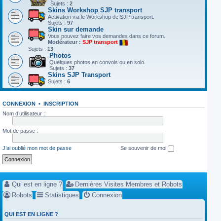
Sujets :
2
Skins Workshop SJP transport
Activation via le Workshop de SJP transport.
Sujets :
97
Skin sur demande
Vous pouvez faire vos demandes dans ce forum.
Modérateur :
SJP transport
Sujets :
13
Photos
Quelques photos en convois ou en solo.
Sujets :
37
Skins SJP Transport
Sujets :
6
CONNEXION
•
INSCRIPTION
Nom d’utilisateur :
Mot de passe :
J’ai oublié mon mot de passe
Se souvenir de moi
Qui est en ligne ?
Dernières Visites Membres et Robots
Robots
Statistiques
Connexion
QUI EST EN LIGNE ?