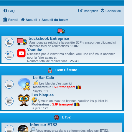
FAQ
Inscription
Connexion
Portail
Accueil
Accueil du forum
trucksbook Entreprise
Vous pouvez rejoindre la société SJP transport en cliquant ici.
Nombre total de redirections :
8107
Youtube
N'hésitez pas à visiter ma chaîne YouTube et à vous abonner
pour la faire avancer.
Nombre total de redirections :
25041
Coin Détente
Le Bar-Café
Les bla-bla c'est par ici
Modérateur :
SJP transport
Sujets :
51
Les blagues
Si vous en avez de bonnes, veuillez les publier ici.
Modérateur :
SJP transport
Sujets :
173
ETS2
Infos sur ETS2
Vous trouverez dans se forum des infos sur ETS2.