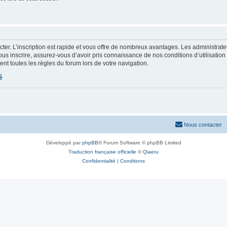
cter. L’inscription est rapide et vous offre de nombreux avantages. Les administrat
ous inscrire, assurez-vous d’avoir pris connaissance de nos conditions d’utilisation e
nt toutes les règles du forum lors de votre navigation.
é
Nous contacter
Développé par
phpBB
® Forum Software © phpBB Limited
Traduction française officielle
©
Qiaeru
Confidentialité
|
Conditions