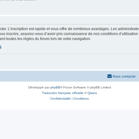
cter. L’inscription est rapide et vous offre de nombreux avantages. Les administrat
ous inscrire, assurez-vous d’avoir pris connaissance de nos conditions d’utilisation e
nt toutes les règles du forum lors de votre navigation.
é
Nous contacter
Développé par
phpBB
® Forum Software © phpBB Limited
Traduction française officielle
©
Qiaeru
Confidentialité
|
Conditions