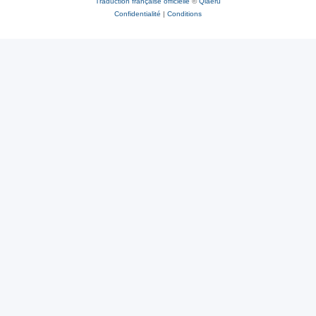
Traduction française officielle
©
Qiaeru
Confidentialité
|
Conditions