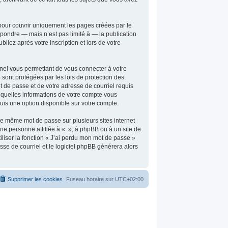
pour couvrir uniquement les pages créées par le
pondre — mais n’est pas limité à — la publication
liez après votre inscription et lors de votre
nnel vous permettant de vous connecter à votre
sont protégées par les lois de protection des
t de passe et de votre adresse de courriel requis
er quelles informations de votre compte vous
uis une option disponible sur votre compte.
 le même mot de passe sur plusieurs sites internet
ne personne affiliée à « », à phpBB ou à un site de
liser la fonction « J’ai perdu mon mot de passe »
sse de courriel et le logiciel phpBB générera alors
Supprimer les cookies
Fuseau horaire sur
UTC+02:00