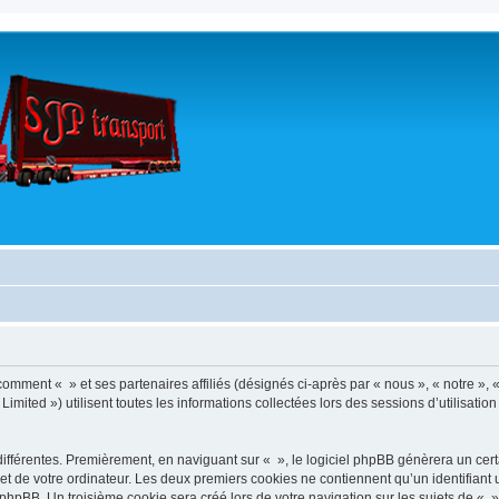
 comment « » et ses partenaires affiliés (désignés ci-après par « nous », « notre »,
imited ») utilisent toutes les informations collectées lors des sessions d’utilisatio
ifférentes. Premièrement, en naviguant sur « », le logiciel phpBB génèrera un certa
t de votre ordinateur. Les deux premiers cookies ne contiennent qu’un identifiant u
hpBB. Un troisième cookie sera créé lors de votre navigation sur les sujets de « »,