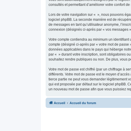
consultés et permettant d’améliorer votre confort de n
Lors de votre navigation sur « », nous pouvons éga
logiciel phpBB. La seconde manière est de récupére
de messages en tant qu’utilisateur anonyme, l’inscri
connexion (désignés ci-après par « vos messages »
Votre compte contiendra au minimum un identifiant u
compte (désigné ci-après par « votre mot de passe »
données applicables dans le pays qui héberge notre s
par « » durant votre inscription, sont obligatoires o
souhaitez rendre publiques ou non. De plus, vous po
Votre mot de passe est chiffré (par un chiffrage à s
différents. Votre mot de passe est le moyen d’accès
tierce partie ne peut vous demander légitimement vo
qui est proposée par défaut sur le logiciel phpBB. C
un nouveau mot de passe afin que vous puissiez rep
Accueil
Accueil du forum