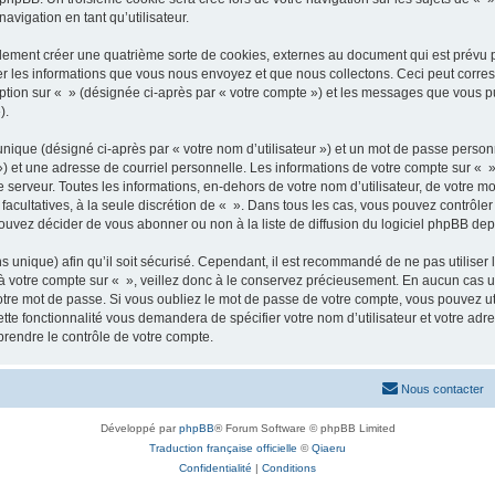
avigation en tant qu’utilisateur.
lement créer une quatrième sorte de cookies, externes au document qui est prévu 
r les informations que vous nous envoyez et que nous collectons. Ceci peut corres
ption sur « » (désignée ci-après par « votre compte ») et les messages que vous pub
).
nique (désigné ci-après par « votre nom d’utilisateur ») et un mot de passe perso
) et une adresse de courriel personnelle. Les informations de votre compte sur « » 
erveur. Toutes les informations, en-dehors de votre nom d’utilisateur, de votre mo
u facultatives, à la seule discrétion de « ». Dans tous les cas, vous pouvez contrôl
uvez décider de vous abonner ou non à la liste de diffusion du logiciel phpBB dep
ens unique) afin qu’il soit sécurisé. Cependant, il est recommandé de ne pas utiliser
 à votre compte sur « », veillez donc à le conservez précieusement. En aucun cas u
tre mot de passe. Si vous oubliez le mot de passe de votre compte, vous pouvez uti
ette fonctionnalité vous demandera de spécifier votre nom d’utilisateur et votre adre
rendre le contrôle de votre compte.
Nous contacter
Développé par
phpBB
® Forum Software © phpBB Limited
Traduction française officielle
©
Qiaeru
Confidentialité
|
Conditions