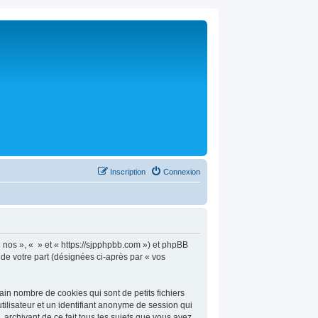
Inscription
Connexion
 « nos », « » et « https://sjpphpbb.com ») et phpBB
n de votre part (désignées ci-après par « vos
in nombre de cookies qui sont de petits fichiers
tilisateur et un identifiant anonyme de session qui
 archivant de ce fait tous les sujets que vous avez