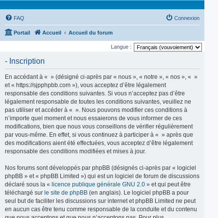
FAQ
Connexion
Portail
Accueil
Accueil du forum
Langue :
- Inscription
En accédant à « » (désigné ci-après par « nous », « notre », « nos », « »
et « https://sjpphpbb.com »), vous acceptez d’être légalement
responsable des conditions suivantes. Si vous n’acceptez pas d’être
légalement responsable de toutes les conditions suivantes, veuillez ne
pas utiliser et accéder à « ». Nous pouvons modifier ces conditions à
n’importe quel moment et nous essaierons de vous informer de ces
modifications, bien que nous vous conseillons de vérifier régulièrement
par vous-même. En effet, si vous continuez à participer à « » après que
des modifications aient été effectuées, vous acceptez d’être légalement
responsable des conditions modifiées et mises à jour.
Nos forums sont développés par phpBB (désignés ci-après par « logiciel
phpBB » et « phpBB Limited ») qui est un logiciel de forum de discussions
déclaré sous la «
licence publique générale GNU 2.0
» et qui peut être
téléchargé sur
le site de phpBB
(en anglais). Le logiciel phpBB a pour
seul but de faciliter les discussions sur internet et phpBB Limited ne peut
en aucun cas être tenu comme responsable de la conduite et du contenu
que nous acceptons et que nous n’acceptons pas. Pour plus