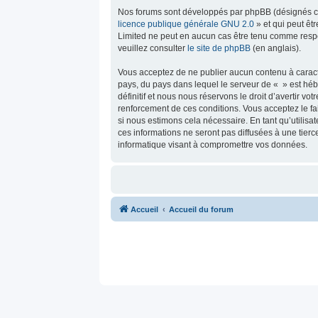
Nos forums sont développés par phpBB (désignés ci-a
licence publique générale GNU 2.0
» et qui peut êt
Limited ne peut en aucun cas être tenu comme resp
veuillez consulter
le site de phpBB
(en anglais).
Vous acceptez de ne publier aucun contenu à caractèr
pays, du pays dans lequel le serveur de « » est héb
définitif et nous nous réservons le droit d’avertir vo
renforcement de ces conditions. Vous acceptez le fai
si nous estimons cela nécessaire. En tant qu’utilis
ces informations ne seront pas diffusées à une tier
informatique visant à compromettre vos données.
Accueil
Accueil du forum