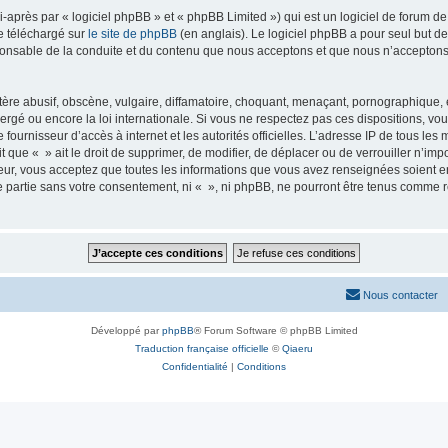
près par « logiciel phpBB » et « phpBB Limited ») qui est un logiciel de forum de
re téléchargé sur
le site de phpBB
(en anglais). Le logiciel phpBB a pour seul but de 
onsable de la conduite et du contenu que nous acceptons et que nous n’acceptons
e abusif, obscène, vulgaire, diffamatoire, choquant, menaçant, pornographique, etc
ergé ou encore la loi internationale. Si vous ne respectez pas ces dispositions, 
tre fournisseur d’accès à internet et les autorités officielles. L’adresse IP de tous le
t que « » ait le droit de supprimer, de modifier, de déplacer ou de verrouiller n’i
ateur, vous acceptez que toutes les informations que vous avez renseignées soient
ce partie sans votre consentement, ni « », ni phpBB, ne pourront être tenus comme 
Nous contacter
Développé par
phpBB
® Forum Software © phpBB Limited
Traduction française officielle
©
Qiaeru
Confidentialité
|
Conditions