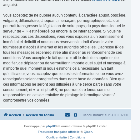
anglais).
Vous acceptez de ne publier aucun contenu à caractère abusif, obscène,
vulgaire, diffamatoire, choquant, menaçant, pornographique, etc. qui
pourrait transgresser la législation de votre pays, du pays dans lequel le
serveur de « » est hébergé ou encore la loi internationale. Si vous ne
respectez pas ces dispositions, vous vous exposez à un bannissement
immédiat et définitif et nous nous réservons le droit d’avertir votre
fournisseur d’accès à internet et les autorités officielles. L’adresse IP de
tous les messages est enregistrée afin d’aider au renforcement de ces
conditions. Vous acceptez le fait que « » ait le droit de supprimer, de
modifier, de déplacer ou de verrouiller n’importe quel sujet et message à
n’importe quel moment si nous estimons cela nécessaire. En tant
qu’utilisateur, vous acceptez que toutes les informations que vous avez
renseignées soient enregistrées dans notre base de données. Bien que
ces informations ne seront pas diffusées à une tierce partie sans votre
consentement, ni « », ni phpBB, ne pourront être tenus comme
responsables en cas de tentative de piratage informatique visant à
compromettre vos données.
Accueil
Accueil du forum
Fuseau horaire sur
UTC+02:00
Développé par
phpBB
® Forum Software © phpBB Limited
Traduction française officielle
©
Qiaeru
Confidentialité
|
Conditions