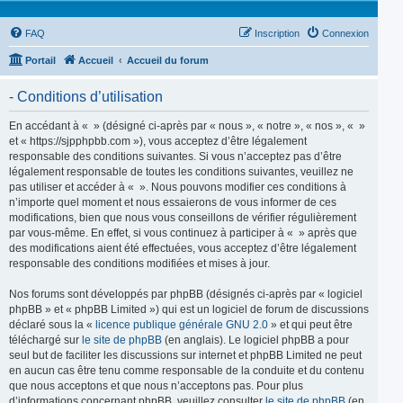
FAQ
Inscription
Connexion
Portail
Accueil
Accueil du forum
- Conditions d’utilisation
En accédant à « » (désigné ci-après par « nous », « notre », « nos », « »
et « https://sjpphpbb.com »), vous acceptez d’être légalement
responsable des conditions suivantes. Si vous n’acceptez pas d’être
légalement responsable de toutes les conditions suivantes, veuillez ne
pas utiliser et accéder à « ». Nous pouvons modifier ces conditions à
n’importe quel moment et nous essaierons de vous informer de ces
modifications, bien que nous vous conseillons de vérifier régulièrement
par vous-même. En effet, si vous continuez à participer à « » après que
des modifications aient été effectuées, vous acceptez d’être légalement
responsable des conditions modifiées et mises à jour.
Nos forums sont développés par phpBB (désignés ci-après par « logiciel
phpBB » et « phpBB Limited ») qui est un logiciel de forum de discussions
déclaré sous la «
licence publique générale GNU 2.0
» et qui peut être
téléchargé sur
le site de phpBB
(en anglais). Le logiciel phpBB a pour
seul but de faciliter les discussions sur internet et phpBB Limited ne peut
en aucun cas être tenu comme responsable de la conduite et du contenu
que nous acceptons et que nous n’acceptons pas. Pour plus
d’informations concernant phpBB, veuillez consulter
le site de phpBB
(en