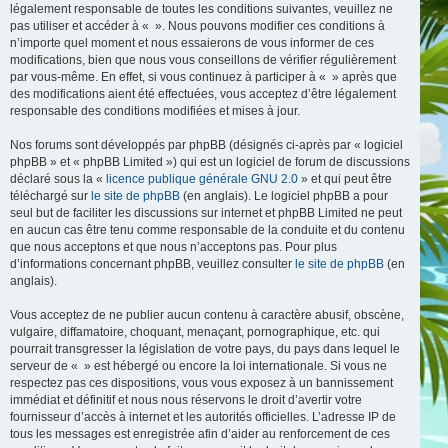
légalement responsable de toutes les conditions suivantes, veuillez ne
pas utiliser et accéder à « ». Nous pouvons modifier ces conditions à
n’importe quel moment et nous essaierons de vous informer de ces
modifications, bien que nous vous conseillons de vérifier régulièrement
par vous-même. En effet, si vous continuez à participer à « » après que
des modifications aient été effectuées, vous acceptez d’être légalement
responsable des conditions modifiées et mises à jour.
Nos forums sont développés par phpBB (désignés ci-après par « logiciel
phpBB » et « phpBB Limited ») qui est un logiciel de forum de discussions
déclaré sous la «
licence publique générale GNU 2.0
» et qui peut être
téléchargé sur
le site de phpBB
(en anglais). Le logiciel phpBB a pour
seul but de faciliter les discussions sur internet et phpBB Limited ne peut
en aucun cas être tenu comme responsable de la conduite et du contenu
que nous acceptons et que nous n’acceptons pas. Pour plus
d’informations concernant phpBB, veuillez consulter
le site de phpBB
(en
anglais).
Vous acceptez de ne publier aucun contenu à caractère abusif, obscène,
vulgaire, diffamatoire, choquant, menaçant, pornographique, etc. qui
pourrait transgresser la législation de votre pays, du pays dans lequel le
serveur de « » est hébergé ou encore la loi internationale. Si vous ne
respectez pas ces dispositions, vous vous exposez à un bannissement
immédiat et définitif et nous nous réservons le droit d’avertir votre
fournisseur d’accès à internet et les autorités officielles. L’adresse IP de
tous les messages est enregistrée afin d’aider au renforcement de ces