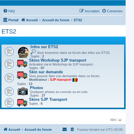
FAQ
Inscription
Connexion
Portail
Accueil
Accueil du forum
ETS2
ETS2
Infos sur ETS2
Vous trouverez dans se forum des infos sur ETS2.
Sujets :
2
Skins Workshop SJP transport
Activation via le Workshop de SJP transport.
Sujets :
97
Skin sur demande
Vous pouvez faire vos demandes dans ce forum.
Modérateur :
SJP transport
Sujets :
13
Photos
Quelques photos en convois ou en solo.
Sujets :
37
Skins SJP Transport
Sujets :
6
Aller
Accueil
Accueil du forum
Fuseau horaire sur
UTC+02:00