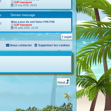
6
SJP transport
18 mai 2026, 06:52
s
Dernier message
Mise a jour du xml Volvo FH5 FH6
0
SJP transport
06 août 2025, 10:29
1 sujet
Nous contacter
Supprimer les cookies
Haut