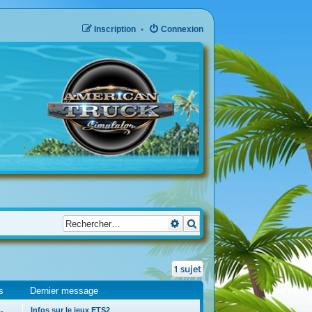
Inscription
Connexion
Recherche avancée
Rechercher
1 sujet
s
Dernier message
Infos sur le jeux ETS2