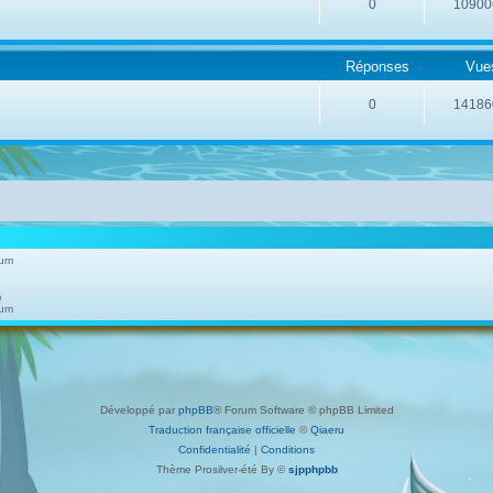
0
10900
Réponses
Vue
0
14186
rum
m
rum
Développé par
phpBB
® Forum Software © phpBB Limited
Traduction française officielle
©
Qiaeru
Confidentialité
|
Conditions
Thème Prosilver-été By ©
sjpphpbb