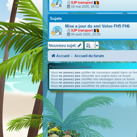
SJP transport
18 mai 2026, 06:52
Sujets
Mise a jour du xml Volvo FH5 FH6
SJP transport
06 août 2025, 10:29
Nouveau sujet
Accueil
Accueil du forum
Permissions du forum
Vous
ne pouvez pas
publier de nouveaux sujets dans ce fo
Vous
ne pouvez pas
répondre aux sujets dans ce forum
Vous
ne pouvez pas
modifier vos messages dans ce forum
Vous
ne pouvez pas
supprimer vos messages dans ce foru
Vous
ne pouvez pas
transférer de pièces jointes dans ce fo