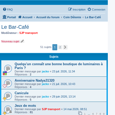
FAQ
Inscription
Connexion
Portail
Accueil
Accueil du forum
Coin Détente
Le Bar-Café
Le Bar-Café
Modérateur :
SJP transport
Nouveau sujet
1
51 sujets
2
S
u
i
Sujets
v
a
n
Quelqu'un connaît une bonne boutique de luminaires à
t
Paris ?
Dernier message par
jacko
«
23 juil. 2026, 11:34
Réponses :
2
Anniversaire Nadya31320
Dernier message par
jacko
«
21 juil. 2026, 10:43
Réponses :
4
Canicule
Dernier message par
jacko
«
29 juin 2026, 13:14
Réponses :
5
Jeux de mots
Dernier message par
SJP transport
«
14 mai 2026, 08:51
Réponses :
81
1
…
6
7
8
9