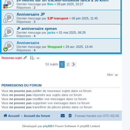
24 heures sur un tracteur-tondeuse lancé à 90 km/h
Dernier message par
Ben
«
09 juin 2025, 10:27
Réponses :
2
Anniversaire JP
Dernier message par
SJP transport
«
06 juin 2025, 11:45
Réponses :
3
🎉 anniversaire xpmen
Dernier message par
jacko
«
01 mai 2025, 08:28
Réponses :
4
Anniversaire
Dernier message par
Sheppard
«
29 avr. 2025, 13:44
Réponses :
4
Nouveau sujet
1
51 sujets
2
S
u
i
Aller
v
a
n
PERMISSIONS DU FORUM
t
Vous
ne pouvez pas
publier de nouveaux sujets dans ce forum
Vous
ne pouvez pas
répondre aux sujets dans ce forum
Vous
ne pouvez pas
modifier vos messages dans ce forum
Vous
ne pouvez pas
supprimer vos messages dans ce forum
Vous
ne pouvez pas
transférer de pièces jointes dans ce forum
Accueil
Accueil du forum
Fuseau horaire sur
UTC+02:00
Développé par
phpBB
® Forum Software © phpBB Limited