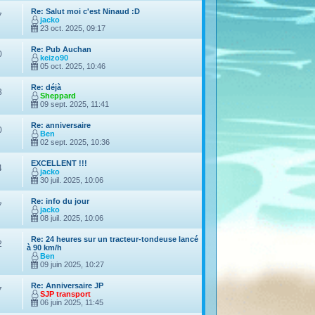
Re: Salut moi c'est Ninaud :D
7
jacko
23 oct. 2025, 09:17
Re: Pub Auchan
0
keizo90
05 oct. 2025, 10:46
Re: déjà
3
Sheppard
09 sept. 2025, 11:41
Re: anniversaire
0
Ben
02 sept. 2025, 10:36
EXCELLENT !!!
4
jacko
30 juil. 2025, 10:06
Re: info du jour
7
jacko
08 juil. 2025, 10:06
Re: 24 heures sur un tracteur-tondeuse lancé
2
à 90 km/h
Ben
09 juin 2025, 10:27
Re: Anniversaire JP
7
SJP transport
06 juin 2025, 11:45