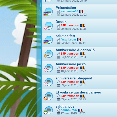
23 mars 2026, 08:49
Présentation
joedamien10
22 mars 2026, 21:03
Dessin
SJP transport
09 mars 2026, 11:36
salut de fast
fastgil.com
03 févr. 2026, 16:14
Anniversaire Aldarion15
SJP transport
24 janv. 2026, 07:34
Anniversaire jacko
SJP transport
10 janv. 2026, 07:27
anniversaire Sheppard
SJP transport
09 janv. 2026, 06:01
Et voilà ce qui devait arriver
SJP transport
03 janv. 2026, 08:45
salut a tous
nounours37
27 nov. 2025, 17:25