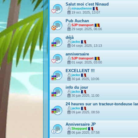
Salut moi c'est Ninaud
ninaudienne
19 oct. 2025, 13:07
Pub Auchan
SJP transport
29 sept. 2025, 06:06
déjà
jacko
04 sept. 2025, 13:13
anniversaire
SJP transport
01 sept. 2025, 03:00
EXCELLENT !!!
jacko
30 juil. 2025, 10:06
info du jour
jacko
30 juin 2025, 11:00
24 heures sur un tracteur-tondeuse la
jacko
09 juin 2025, 08:59
Anniversaire JP
Sheppard
06 juin 2025, 07:58