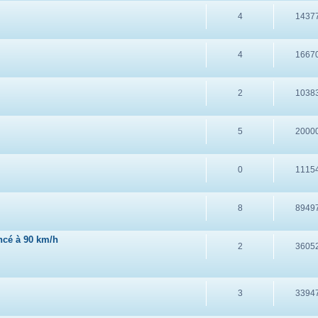
4
1437
4
1667
2
1038
5
2000
0
1115
8
8949
ncé à 90 km/h
2
3605
3
3394