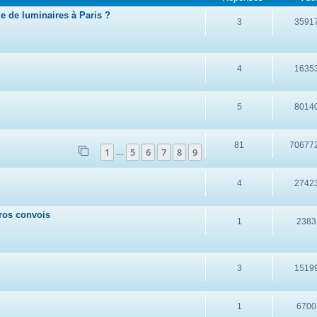
 de luminaires à Paris ?
3
3591
4
1635
5
8014
81
70677
1
5
6
7
8
9
…
4
2742
gros convois
1
2383
3
1519
1
6700