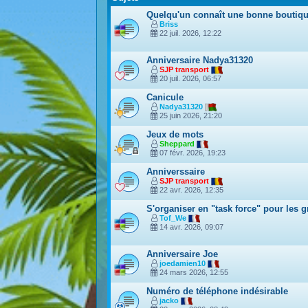
Quelqu'un connaît une bonne boutique
Briss
22 juil. 2026, 12:22
Anniversaire Nadya31320
SJP transport
20 juil. 2026, 06:57
Canicule
Nadya31320
25 juin 2026, 21:20
Jeux de mots
Sheppard
07 févr. 2026, 19:23
Anniverssaire
SJP transport
22 avr. 2026, 12:35
S'organiser en "task force" pour les 
Tof_We
14 avr. 2026, 09:07
Anniversaire Joe
joedamien10
24 mars 2026, 12:55
Numéro de téléphone indésirable
jacko