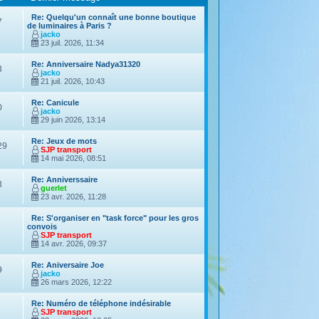
Re: Quelqu'un connaît une bonne boutique
7
de luminaires à Paris ?
jacko
23 juil. 2026, 11:34
Re: Anniversaire Nadya31320
3
jacko
21 juil. 2026, 10:43
Re: Canicule
0
jacko
29 juin 2026, 13:14
Re: Jeux de mots
29
SJP transport
14 mai 2026, 08:51
Re: Anniverssaire
3
guerlet
23 avr. 2026, 11:28
Re: S'organiser en "task force" pour les gros
convois
SJP transport
14 avr. 2026, 09:37
Re: Aniversaire Joe
9
jacko
26 mars 2026, 12:22
Re: Numéro de téléphone indésirable
SJP transport