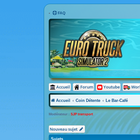
FAQ
Accueil
Forum
Youtube
Wor
Accueil
Coin Détente
Le Bar-Café
Modérateur :
SJP transport
Nouveau sujet
Sujets