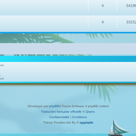
4
5419
4
3315
rum
m
rum
Développé par
phpBB
® Forum Software © phpBB Limited
Traduction française officielle
©
Qiaeru
Confidentialité
|
Conditions
Thème Prosilver-été By ©
sjpphpbb