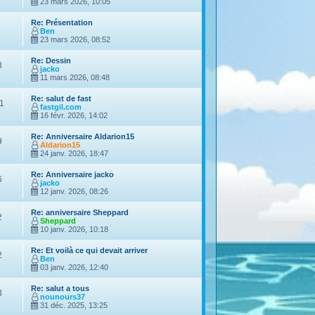
23 mars 2026, 10:05
Re: Présentation
Ben
23 mars 2026, 08:52
Re: Dessin
8
jacko
11 mars 2026, 08:48
Re: salut de fast
1
fastgil.com
16 févr. 2026, 14:02
Re: Anniversaire Aldarion15
9
Aldarion15
24 janv. 2026, 18:47
Re: Anniversaire jacko
6
jacko
12 janv. 2026, 08:26
Re: anniversaire Sheppard
2
Sheppard
10 janv. 2026, 10:18
Re: Et voilà ce qui devait arriver
2
Ben
03 janv. 2026, 12:40
Re: salut a tous
3
nounours37
31 déc. 2025, 13:25