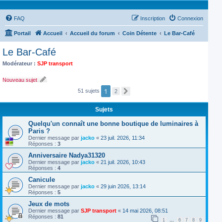
FAQ
Inscription
Connexion
Portail
Accueil
Accueil du forum
Coin Détente
Le Bar-Café
Le Bar-Café
Modérateur :
SJP transport
Nouveau sujet
1
51 sujets
2
S
u
i
Sujets
v
a
n
Quelqu'un connaît une bonne boutique de luminaires à
t
Paris ?
Dernier message par
jacko
«
23 juil. 2026, 11:34
Réponses :
3
Anniversaire Nadya31320
Dernier message par
jacko
«
21 juil. 2026, 10:43
Réponses :
4
Canicule
Dernier message par
jacko
«
29 juin 2026, 13:14
Réponses :
5
Jeux de mots
Dernier message par
SJP transport
«
14 mai 2026, 08:51
Réponses :
81
1
…
6
7
8
9