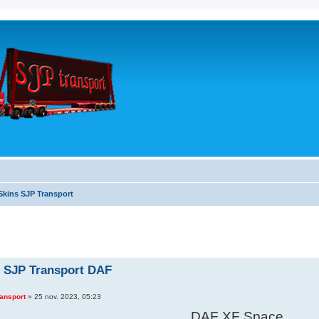
Skins SJP Transport
 SJP Transport DAF
ansport
»
25 nov. 2023, 05:23
DAF XF Space