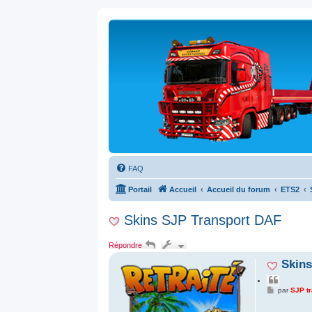
FAQ
Portail
Accueil
Accueil du forum
ETS2
Skins SJP Transport DAF
Répondre
Skins
C
i
M
par
SJP tr
e
t
s
e