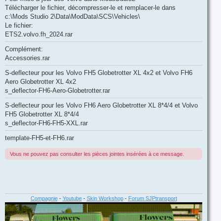
a
g
Télécharger le fichier, décompresser-le et remplacer-le dans
e
c:\Mods Studio 2\Data\ModData\SCS\Vehicles\
Le fichier:
ETS2.volvo.fh_2024.rar
Complément:
Accessories.rar
S-deflecteur pour les Volvo FH5 Globetrotter XL 4x2 et Volvo FH6
Aero Globetrotter XL 4x2
s_deflector-FH6-Aero-Globetrotter.rar
S-deflecteur pour les Volvo FH6 Aero Globetrotter XL 8*4/4 et Volvo
FH5 Globetrotter XL 8*4/4
s_deflector-FH6-FH5-XXL.rar
template-FH5-et-FH6.rar
Vous ne pouvez pas consulter les pièces jointes insérées à ce message.
Compagnie
-
Youtube
-
Skin Workshop
-
Forum SJPtransport