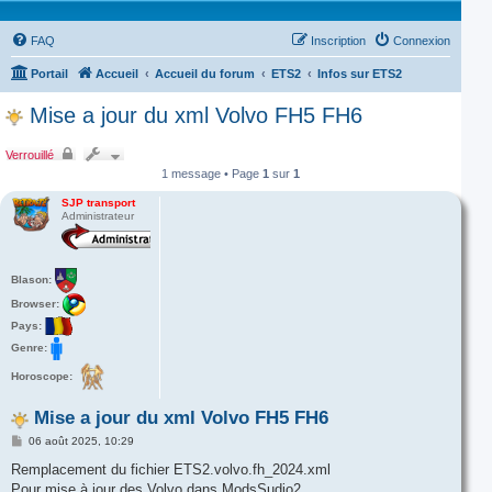
FAQ
Inscription
Connexion
Portail
Accueil
Accueil du forum
ETS2
Infos sur ETS2
Mise a jour du xml Volvo FH5 FH6
Verrouillé
1 message • Page
1
sur
1
SJP transport
Administrateur
Blason:
Browser:
Pays:
Genre:
Horoscope:
Mise a jour du xml Volvo FH5 FH6
M
06 août 2025, 10:29
e
s
Remplacement du fichier ETS2.volvo.fh_2024.xml
s
Pour mise à jour des Volvo dans ModsSudio2