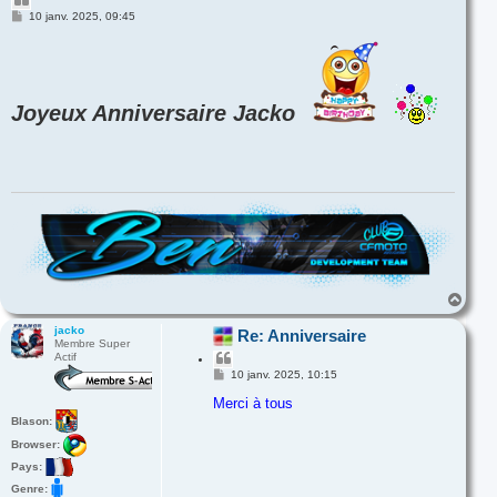
i
M
10 janv. 2025, 09:45
e
t
s
e
s
r
a
g
e
Joyeux Anniversaire Jacko
H
a
u
jacko
Re: Anniversaire
Membre Super
t
Actif
C
i
M
10 janv. 2025, 10:15
e
t
s
Merci à tous
e
s
r
Blason:
a
g
Browser:
e
Pays:
Genre: