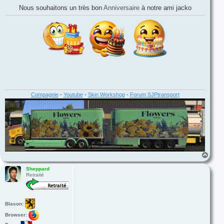
e
t
s
Nous souhaitons un très bon
Anniversaire
à notre ami jacko
e
s
r
a
g
e
Compagnie
-
Youtube
-
Skin Workshop
-
Forum SJPtransport
H
a
u
Sheppard
Retraité
t
Blason:
Browser: