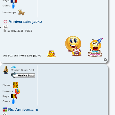
Pays:
Genre:
Horoscope:
Anniversaire jacko
C
i
M
10 janv. 2025, 08:02
e
t
s
e
s
r
a
g
e
joyeux anniversaire jacko
H
a
u
Ben
Membre Super Actif
t
Blason:
Browser:
Pays:
Genre:
Re: Anniversaire
C