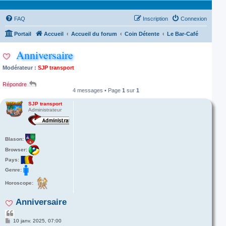
FAQ
Inscription
Connexion
Portail
Accueil
Accueil du forum
Coin Détente
Le Bar-Café
Anniversaire
Modérateur :
SJP transport
Répondre
4 messages • Page
1
sur
1
SJP transport
Administrateur
Blason:
Browser:
Pays:
Genre:
Horoscope:
Anniversaire
C
i
M
10 janv. 2025, 07:00