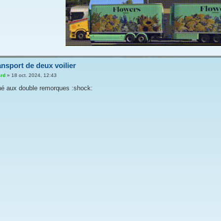
ansport de deux voilier
rd
»
18 oct. 2024, 12:43
é aux double remorques :shock: