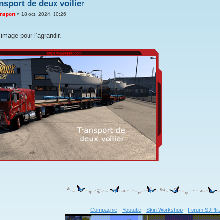
nsport de deux voilier
nsport
»
18 oct. 2024, 10:26
l’image pour l’agrandir.
Compagnie
-
Youtube
-
Skin Workshop
-
Forum SJPtra