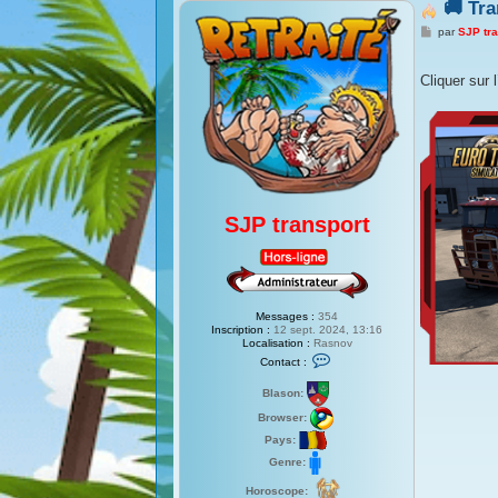
🚚 Tra
M
par
SJP tra
e
s
s
Cliquer sur 
a
g
e
SJP transport
Messages :
354
Inscription :
12 sept. 2024, 13:16
Localisation :
Rasnov
C
Contact :
o
n
Blason:
t
a
Browser:
c
t
Pays:
e
Genre:
r
S
J
Horoscope: