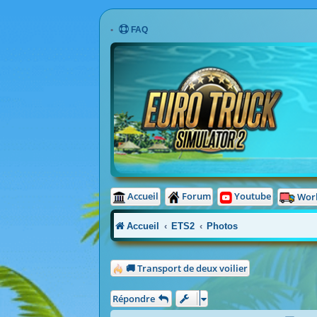
FAQ
Accueil
Forum
Youtube
Wor
Accueil
ETS2
Photos
🚚 Transport de deux voilier
Répondre