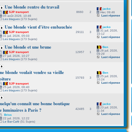
Une blonde rentre du travail
jacko
8660
2
SJP transport
Hier, 09:46
Last réponse
05 août 2026, 10:46
Les blagues
(173 Sujets)
Une blonde vient d’être embauchée
jacko
31 juil. 2026,
29111
3
SJP transport
10:12
31 juil. 2026, 05:03
Last réponse
Les blagues
(173 Sujets)
Une blonde et une brune
Ben
28 juil. 2026,
12957
1
SJP transport
09:29
27 juil. 2026, 10:27
Last réponse
Les blagues
(173 Sujets)
ne blonde voulait vendre sa vieille
Ben
25 juil. 2026,
oiture
15793
3
10:24
Last réponse
SJP transport
25 juil. 2026, 06:40
Les blagues
(173 Sujets)
uelqu'un connaît une bonne boutique
jacko
23 juil. 2026,
e luminaires à Paris ?
42485
3
11:34
Last réponse
Briss
22 juil. 2026, 12:22
Le Bar-Café
(51 Sujets)