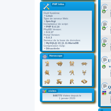
PHP Infos
Outil Système:
•
Linux
Type de serveur Web:
•
fpm-fcgi
Compilateur de script:
•
PHP 8.4.14
PhpBB Version:
•
3.3.17
Portal Version:
•
5.0.3
Serveur de la base de données:
•
MySQL(i) 10.11.11-MariaDB
Compression GZip:
•
Désactivée
Horoscope
U
v
Q
visites
d
848775
Visites depuis le
1 janvier 2020