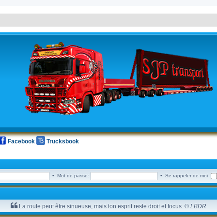
Facebook
Trucksbook
• Mot de passe:
• Se rappeler de moi
La route peut être sinueuse, mais ton esprit reste droit et focus. ©
LBDR