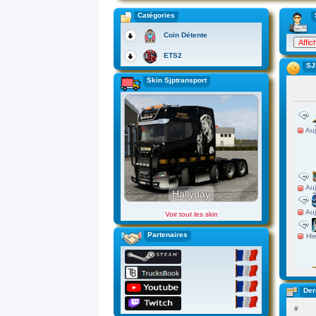
Catégories
Coin Détente
ETS2
SJ
Skin Sjptransport
Hallyday
Voir tout les skin
Partenaires
Der
#