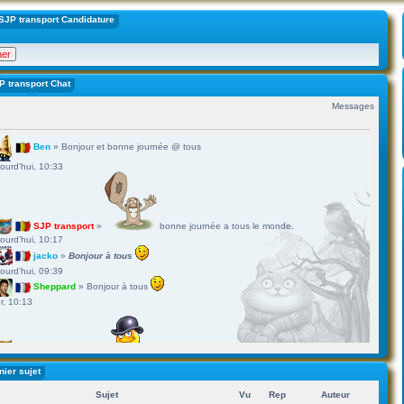
SJP transport Candidature
P transport Chat
Messages
nier sujet
Sujet
Vu
Rep
Auteur