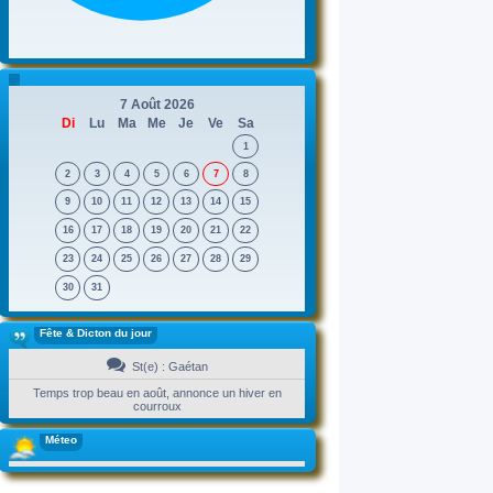
7 Août 2026
Di
Lu
Ma
Me
Je
Ve
Sa
1
2
3
4
5
6
7
8
9
10
11
12
13
14
15
16
17
18
19
20
21
22
23
24
25
26
27
28
29
30
31
Fête & Dicton du jour
St(e) : Gaétan
Temps trop beau en août, annonce un hiver en
courroux
Méteo