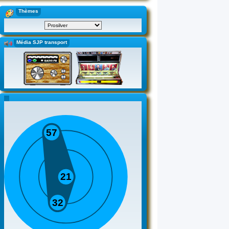
Thèmes
Média SJP transport
57
21
32